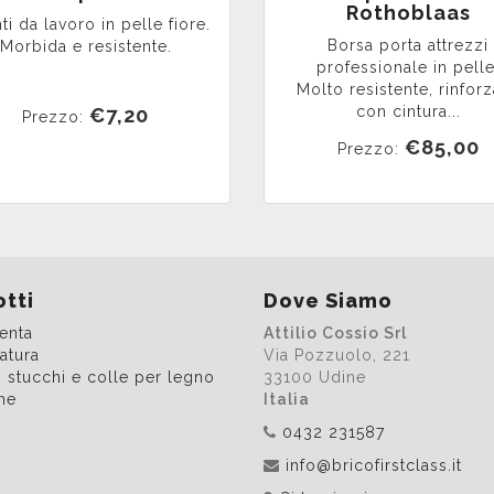
Rothoblaas
ti da lavoro in pelle fiore.
Borsa porta attrezzi
Morbida e resistente.
professionale in pelle
Molto resistente, rinforz
con cintura...
€7,20
Prezzo:
€85,00
Prezzo:
tti
Dove Siamo
enta
Attilio Cossio Srl
atura
Via Pozzuolo, 221
, stucchi e colle per legno
33100 Udine
me
Italia
0432 231587
info@bricofirstclass.it