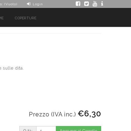
o: (Vuoto)
Login
ME
COPERTURE
 sulle dita.
€6,30
Prezzo (IVA inc.)