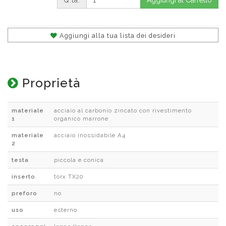
Q.tà:
Aggiungi al Carrello
Aggiungi alla tua lista dei desideri
Proprietà
materiale
acciaio al carbonio zincato con rivestimento
1
organico marrone
materiale
acciaio inossidabile A4
2
testa
piccola e conica
inserto
torx TX20
preforo
no
uso
esterno